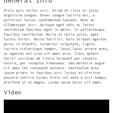
General Info
Proin quis tortor orci. Etiam at risus et justo
dignissim congue. Donec congue lacinia dui, a
porttitor lectus condimentum laoreet. Nunc eu
ullamcorper orci. Quisque eget odio ac lectus
vestibulum faucibus eget in metus. In pellentesque
faucibus vestibulum. Nulla at nulla justo, eget
luctus tortor. Nulla facilisi. Duis aliquet egestas
purus in blandit. Curabitur vulputate, ligula
lacinia scelerisque tempor, lacus lacus ornare ante,
ac egestas est urna sit amet arcu. Class aptent
taciti sociosqu ad litora torquent per conubia
nostra, per inceptos himenaeos. Sed molestie augue
sit amet leo consequat posuere. Vestibulum ante
ipsum primis in faucibus orci luctus et ultrices
posuere cubilia Curae; Proin vel ante a orci tempus
eleifend ut et magna. Lorem ipsum dolor sit amet.
Video